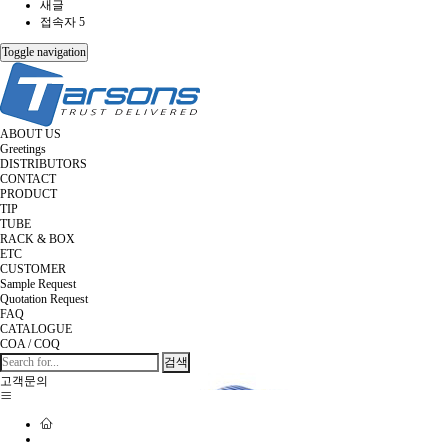
새글
접속자 5
Toggle navigation
ABOUT US
Greetings
DISTRIBUTORS
CONTACT
PRODUCT
TIP
TUBE
RACK & BOX
ETC
CUSTOMER
Sample Request
Quotation Request
FAQ
CATALOGUE
COA / COQ
검색
고객문의