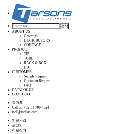
검색
ABOUT US
Greetings
DISTRIBUTORS
CONTACT
PRODUCT
TIP
TUBE
RACK & BOX
ETC
CUSTOMER
Sample Request
Quotation Request
FAQ
CATALOGUE
COA / COQ
북마크
Call us: +82-31-790-4624
icell@icellsci.com
회원가입
로그인
정보찾기